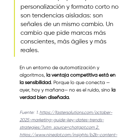
personalización y formato corto no 
son tendencias aisladas: son 
señales de un mismo cambio. Un 
cambio que pide marcas más 
conscientes, más ágiles y más 
reales.
En un entorno de automatización y 
algoritmos, 
la ventaja competitiva está en 
la sensibilidad
. Porque lo que conecta —
ayer, hoy y mañana— no es el ruido, sino 
la 
verdad bien diseñada
.
Fuente:  1. 
https://fastersolutions.com/october-
2025-marketing-guide-key-dates-trends-
strategies/?utm_source=chatgpt.com
 2. 
https://www.ninedot.com/insights/b2b-content-