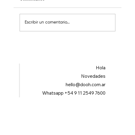
Escribir un comentario...
Hola
Estrategias de contenido digital impulsadas p
inteligencia artificial, el nuevo enfoque del
Novedades
marketing
hello@dooh.com.ar
Whatsapp +54 9 11 2549 7600