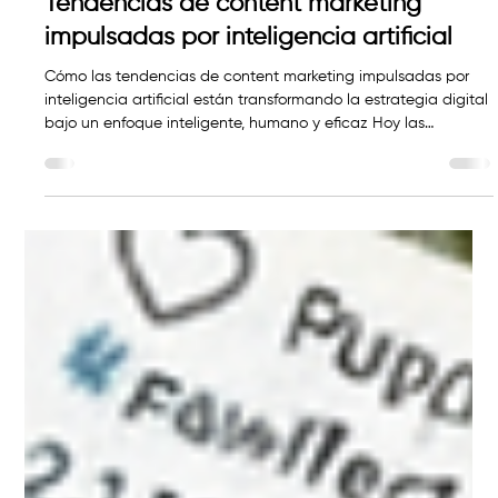
27 nov 2025
Tendencias de content marketing
impulsadas por inteligencia artificial
Cómo las tendencias de content marketing impulsadas por
inteligencia artificial están transformando la estrategia digital
bajo un enfoque inteligente, humano y eficaz Hoy las
tendencias de content marketing impulsadas por inteligencia
artificial redefinen cómo las marcas diseñan, producen y
distribuyen contenido. El contenido digital dejó de medirse por
volumen y empezó a evaluarse por relevancia, claridad y
propósito. Las tendencias que se vienen marcando para el
2026 —impul