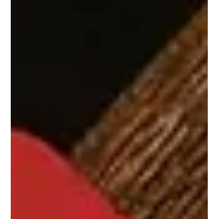
13 nov 2025
Estrategias de contenido digital
impulsadas por inteligencia artificial, el
nuevo enfoque del marketing
Cómo las marcas están transformando su estrategia para
conectar, no solo comunicar En el universo del marketing, el
contenido dejó de ser una mercancía. Ya no se trata de hacer
más sino de hacer mejor, para quien importa, en el momento
justo . Las últimas tendencias muestran que los cambios no
son sólo tecnológicos, sino también culturales, éticos y
estructurales. Las estrategias de contenido digital impulsadas
por inteligencia artificial están redefiniendo la forma en que la