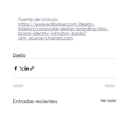
Fuente del artículo: 
https://www.wallpaper.com/design-
interiors/corporate-design-branding/riba-
brand-identity-johnston-banks?
utm_source=chatgpt.com
Diseño
Ver todo
Entradas recientes