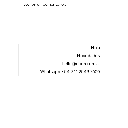
Escribir un comentario...
¿Cómo se está construyendo hoy en día
un diseño de marca?
Hola
Novedades
hello@dooh.com.ar
Whatsapp +54 9 11 2549 7600