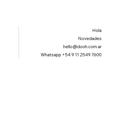
Domino’s, un rebranding que conecta
con lo sensorial
Hola
Novedades
hello@dooh.com.ar
Whatsapp +54 9 11 2549 7600